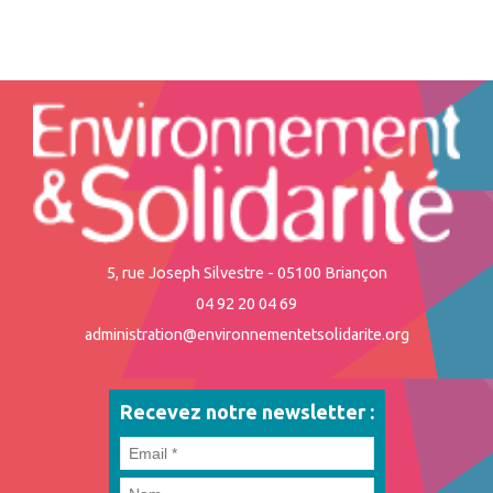
5, rue Joseph Silvestre - 05100 Briançon
04 92 20 04 69
administration@environnementetsolidarite.org
Recevez notre newsletter :