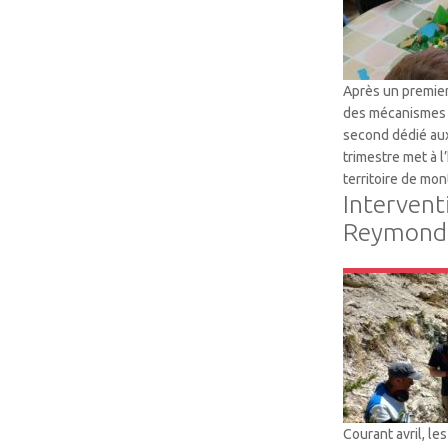
Après un premier
des mécanismes 
second dédié aux
trimestre met à 
territoire de mon
Intervent
Reymondi
VTM
Courant avril, le