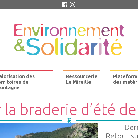
alorisation des
Ressourcerie
Plateform
erritoires de
La Miraille
des matér
ontagne
 la braderie d’été de 
Dern
Retour s