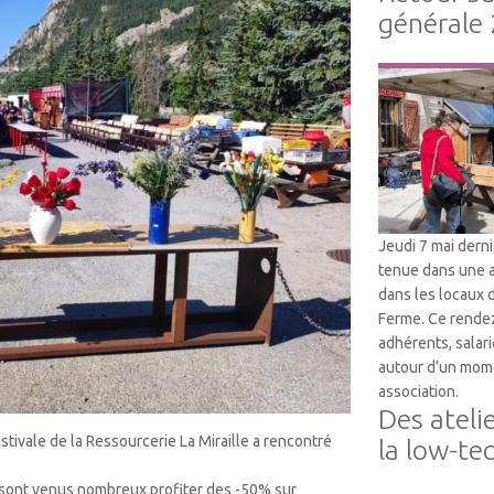
générale
Vie Associative
Jeudi 7 mai dern
tenue dans une 
dans les locaux 
Ferme. Ce rendez
adhérents, salari
autour d’un mome
association.
Des ateli
estivale de la Ressourcerie La Miraille a rencontré
la low-te
rs sont venus nombreux profiter des -50% sur