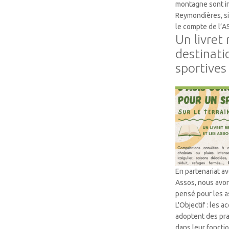
montagne sont in
Reymondières, si
le compte de l’
Un livret
destinati
sportives
Accompagneme
En partenariat a
Assos, nous avon
pensé pour les as
L'Objectif : les
adoptent des pra
dans leur foncti