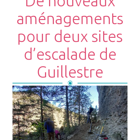
De nouveaux
aménagements
pour deux sites
d’escalade de
Guillestre