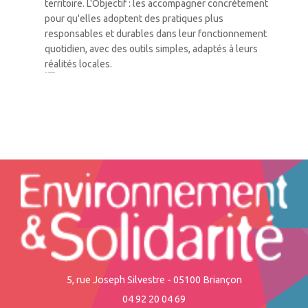
territoire. L'Objectif : les accompagner concrètement
pour qu'elles adoptent des pratiques plus
responsables et durables dans leur fonctionnement
quotidien, avec des outils simples, adaptés à leurs
réalités locales.
1
2
3
…
42
Suivant »
5, rue Joseph Silvestre - 05100 Briançon
04 92 20 04 69