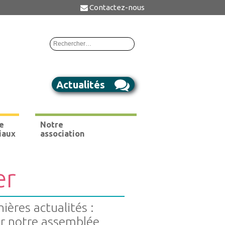
Contactez-nous
Rechercher :
Actualités
e
Notre
iaux
association
er
ières actualités :
ur notre assemblée