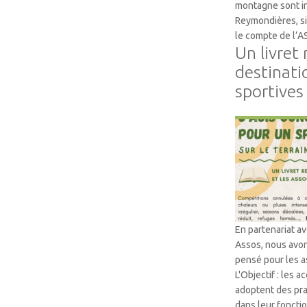
montagne sont in
Reymondières, si
le compte de l’
Un livret
destinati
sportives
Accompagneme
En partenariat a
Assos, nous avon
pensé pour les as
L'Objectif : les
adoptent des pra
dans leur foncti