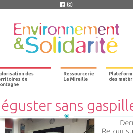
alorisation des
Ressourcerie
Plateform
erritoires de
La Miraille
des matér
ontagne
éguster sans gaspill
Dern
Retour s