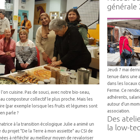
générale
Vie Associative
Jeudi 7 mai dern
tenue dans une 
dans les locaux 
Ferme. Ce rendez
l’on cuisine. Pas de souci, avec notre bio-seau,
adhérents, salari
 composteur collectif le plus proche. Mais les
autour d’un mome
ire (par exemple lorsque les fruits et légumes sont
association.
en parle ?
Des ateli
trice à la transition écologique Julie a animé un
la low-te
e du projet "De la Terre à mon assiette" au CSI de
nées à réfléchir au meilleur moyen de revaloriser