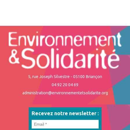
5, rue Joseph Silvestre - 05100 Briançon
04 92 20 04 69
administration@environnementetsolidarite.org
Recevez notre newsletter :