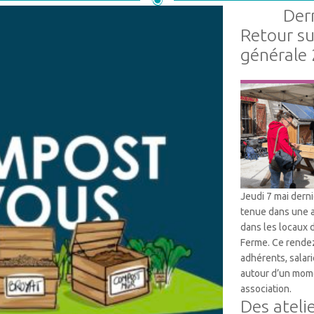
Dern
Retour s
générale
Vie Associative
Jeudi 7 mai dern
tenue dans une 
dans les locaux 
Ferme. Ce rendez
adhérents, salari
autour d’un mome
association.
Des ateli