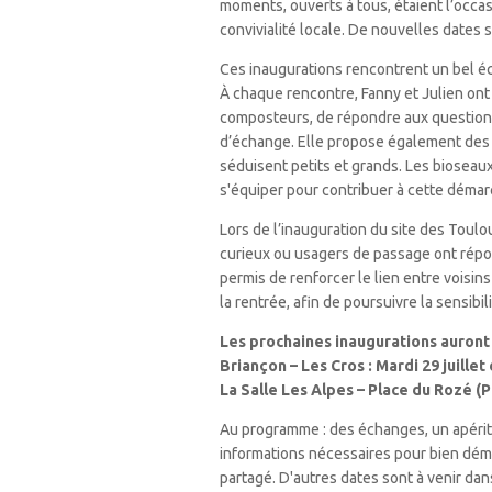
moments, ouverts à tous, étaient l’occasi
convivialité locale. De nouvelles dates
Ces inaugurations rencontrent un bel é
À chaque rencontre, Fanny et Julien ont
composteurs, de répondre aux questions
d’échange. Elle propose également des 
séduisent petits et grands. Les bioseau
s'équiper pour contribuer à cette démar
Lors de l’inauguration du site des Toulo
curieux ou usagers de passage ont rép
permis de renforcer le lien entre voisins
la rentrée, afin de poursuivre la sensibi
Les prochaines inaugurations auront l
Briançon – Les Cros : Mardi 29 juille
La Salle Les Alpes – Place du Rozé (
Au programme : des échanges, un apéritif
informations nécessaires pour bien dém
partagé. D'autres dates sont à venir dan