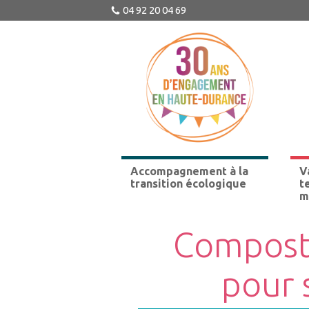
04 92 20 04 69
Accompagnement à la
V
transition écologique
t
m
Composta
pour s