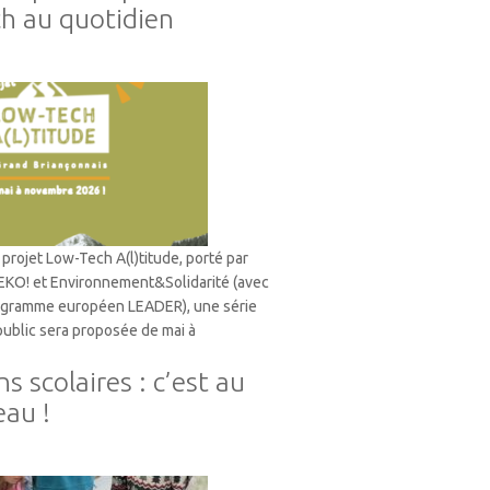
ch au quotidien
projet Low-Tech A(l)titude, porté par
 EKO! et Environnement&Solidarité (avec
rogramme européen LEADER), une série
 public sera proposée de mai à
s scolaires : c’est au
eau !