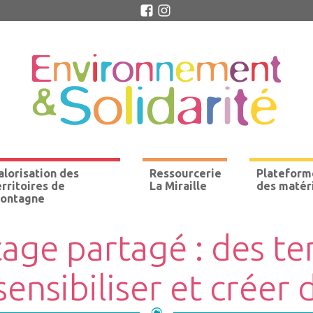
alorisation des
Ressourcerie
Plateform
erritoires de
La Miraille
des matér
ontagne
ge partagé : des te
ensibiliser et créer 