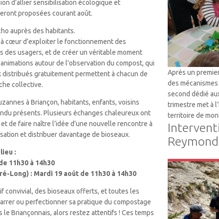
on d’allier sensibilisation écologique et
 seront proposées courant août.
cho auprès des habitants.
 à cœur d’exploiter le fonctionnement des
 des usagers, et de créer un véritable moment
animations autour de l'observation du compost, qui
Après un premier
x distribués gratuitement permettent à chacun de
des mécanismes 
che collective.
second dédié aux
uzannes à Briançon, habitants, enfants, voisins
trimestre met à 
ondu présents. Plusieurs échanges chaleureux ont
territoire de mon
 et de faire naître l’idée d’une nouvelle rencontre à
Intervent
lisation et distribuer davantage de bioseaux.
Reymondi
ieu :
t de 11h30 à 14h30
VTM
Pré-Long) : Mardi 19 août de 11h30 à 14h30
 convivial, des bioseaux offerts, et toutes les
arrer ou perfectionner sa pratique du compostage
s le Briançonnais, alors restez attentifs ! Ces temps