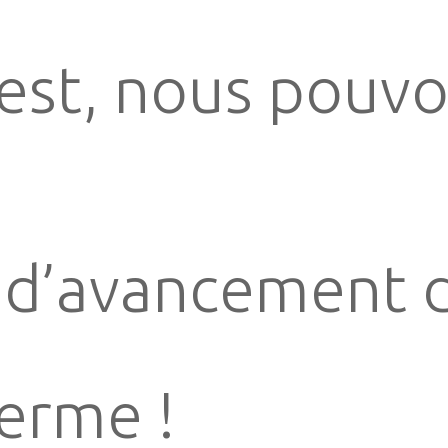
 est, nous pouv
t d’avancement 
ferme !