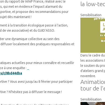
ion du rapport de WWF France, réalisé avec le
la low-te
s, qui met en évidence l’impact alarmant du
 sportive, et propose des recommandations pour
Sensibilisation
sujet dès maintenant !
nt à la transition écologique passe à l’action,
d de vie associative) et du GUID’ASSO.
réer une dynamique collective au sein des
ur diffuser localement des pratiques responsables et
Dans le cadre du 
les associations
ratiques actuelles pour mieux connaître et recueillir
le soutien du p
râce à une enquête :
d’ateliers grand
ey/r/8bd44dba
novembre.
Animation
rtive ? Vous avez jusqu’au 8 février pour participer
tour de l’
tive ? N’hésitez pas à diffuser le message !
Sensibilisation