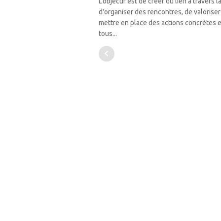
L’objectif est de créer du lien à travers
d'organiser des rencontres, de valoriser 
mettre en place des actions concrètes e
tous...