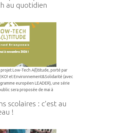
ch au quotidien
projet Low-Tech A(l)titude, porté par
 EKO! et Environnement&Solidarité (avec
rogramme européen LEADER), une série
 public sera proposée de mai à
s scolaires : c’est au
eau !