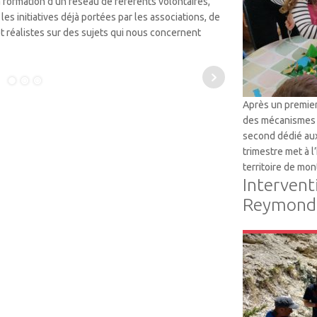
 la formation d’un réseau de référents volontaires,
les initiatives déjà portées par les associations, de
t réalistes sur des sujets qui nous concernent
Après un premier
des mécanismes 
second dédié aux
trimestre met à 
territoire de mon
Intervent
Reymondi
VTM